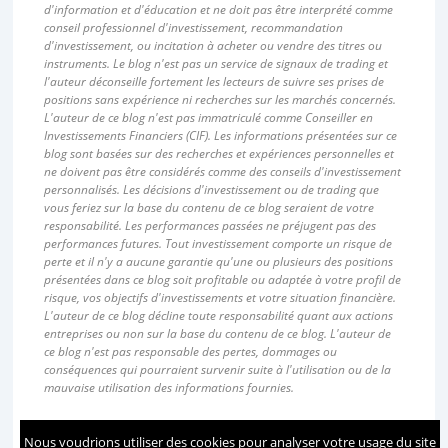
d'information et d'éducation et ne doit pas être interprété comme
conseil professionnel d'investissement, recommandation
d'investissement, ou incitation à acheter ou vendre des titres ou
instruments. Le blog n'est pas un service de signaux de trading et
l'auteur déconseille fortement les lecteurs de suivre ses prises de
positions sans expérience ni recherches sur les marchés concernés.
L'auteur de ce blog n'est pas immatriculé comme Conseiller en
Investissements Financiers (CIF). Les informations présentées sur ce
blog sont basées sur des recherches et expériences personnelles et
ne doivent pas être considérés comme des conseils d'investissement
personnalisés. Les décisions d'investissement ou de trading que
vous feriez sur la base du contenu de ce blog seraient de votre
responsabilité. Les performances passées ne préjugent pas des
performances futures. Tout investissement comporte un risque de
perte et il n'y a aucune garantie qu'une ou plusieurs des positions
présentées dans ce blog soit profitable ou adaptée à votre profil de
risque, vos objectifs d'investissements et votre situation financière.
L'auteur de ce blog décline toute responsabilité quant aux actions
entreprises ou non sur la base du contenu de ce blog. L'auteur de
ce blog n'est pas responsable des pertes, dommages ou
conséquences qui pourraient survenir suite à l'utilisation ou de la
mauvaise utilisation des informations fournies.
Nous voudrions utiliser des cookies pour analyser votre usage du site