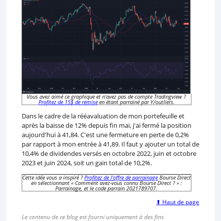
Vous avez aimé ce graphique et n'avez pas de compte Tradingview ?
Profitez de 15$ de remise
en étant parrainé par Y/outliers.
Dans le cadre de la rééavaluation de mon portefeuille et
après la baisse de 12% depuis fin mai, j'ai fermé la position
aujourd'hui à 41,84. C'est une fermeture en perte de 0,2%
par rapport à mon entrée à 41,89. Il faut y ajouter un total de
10,4% de dividendes versés en octobre 2022, juin et octobre
2023 et juin 2024, soit un gain total de 10,2%.
Cette idée vous a inspiré ?
Profitez de l'offre de parrainage
Bourse Direct
en sélectionnant « Comment avez-vous connu Bourse Direct ? » :
Parrainage, et le code parrain 2021789707.
⬆ Haut de page
Le contenu de ce blog est fourni uniquement à des fins