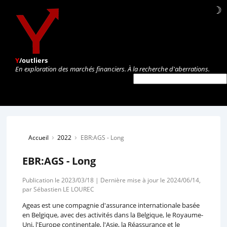
☽
Y
/outliers
En exploration des marchés financiers. À la recherche d'aberrations.
›
›
Accueil
2022
EBR:AGS - Long
EBR:AGS - Long
Publication le 2023/03/18 | Dernière mise à jour le 2024/06/14,
par Sébastien LE LOUREC
Ageas est une compagnie d'assurance internationale basée
en Belgique, avec des activités dans la Belgique, le Royaume-
Uni, l'Europe continentale, l'Asie, la Réassurance et le