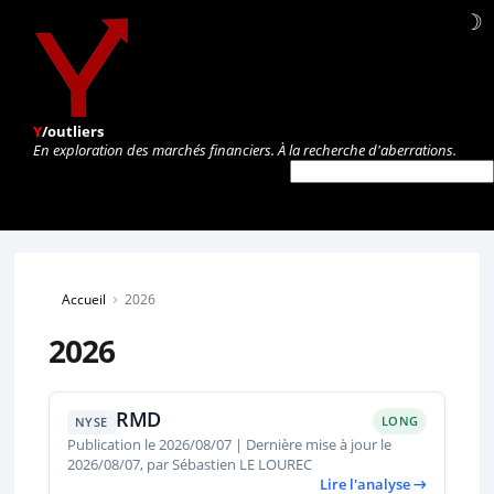
☽
Y
/outliers
En exploration des marchés financiers. À la recherche d'aberrations.
›
Accueil
2026
2026
RMD
LONG
NYSE
Publication le 2026/08/07 | Dernière mise à jour le
2026/08/07, par Sébastien LE LOUREC
Lire l'analyse →