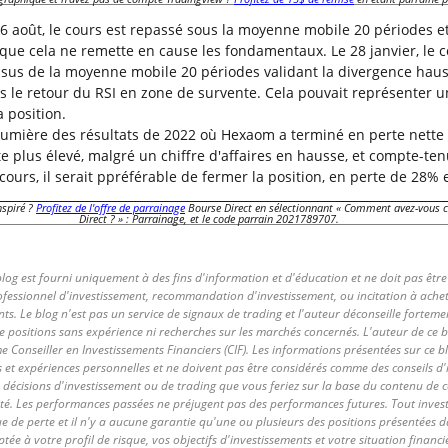
16 août, le cours est repassé sous la moyenne mobile 20 périodes et
que cela ne remette en cause les fondamentaux. Le 28 janvier, le c
sus de la moyenne mobile 20 périodes validant la divergence haus
s le retour du RSI en zone de survente. Cela pouvait représenter 
a position.
a lumière des résultats de 2022 où Hexaom a terminé en perte nette
e plus élevé, malgré un chiffre d'affaires en hausse, et compte-te
 cours, il serait ppréférable de fermer la position, en perte de 28
nspiré ?
Profitez de l'offre de parrainage
Bourse Direct en sélectionnant « Comment avez-vous 
Direct ? » : Parrainage, et le code parrain 2021789707.
log est fourni uniquement à des fins d'information et d'éducation et ne doit pas être
fessionnel d'investissement, recommandation d'investissement, ou incitation à ache
nts. Le blog n'est pas un service de signaux de trading et l'auteur déconseille fortemen
de positions sans expérience ni recherches sur les marchés concernés. L'auteur de ce b
 Conseiller en Investissements Financiers (CIF). Les informations présentées sur ce b
s et expériences personnelles et ne doivent pas être considérés comme des conseils d
 décisions d'investissement ou de trading que vous feriez sur la base du contenu de c
ité. Les performances passées ne préjugent pas des performances futures. Tout inves
 de perte et il n'y a aucune garantie qu'une ou plusieurs des positions présentées d
tée à votre profil de risque, vos objectifs d'investissements et votre situation financi