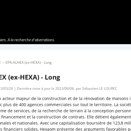
ers. À la recherche d'aberrations.
›
2
EPA:ALHEX (ex-HEXA) - Long
X (ex-HEXA) - Long
023/03/26 | Dernière mise à jour le 2023/06/06, par Sébastien LE LOUREC
 acteur majeur de la construction et de la rénovation de maisons i
c plus de 400 agences commerciales sur tout le territoire. La soci
me de services, de la recherche de terrain à la conception person
 financement et la construction de contrats. Elle détient égalemen
ales et nationales. Avec une capitalisation boursière de 123,8 mil
ats financiers solides, Hexaom présente des arguments favorables p