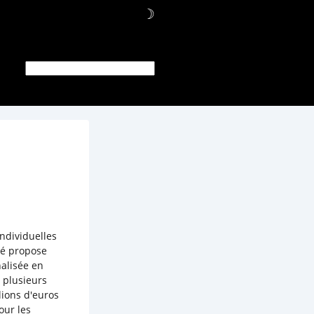
☽
ndividuelles
été propose
nalisée en
t plusieurs
lions d'euros
our les