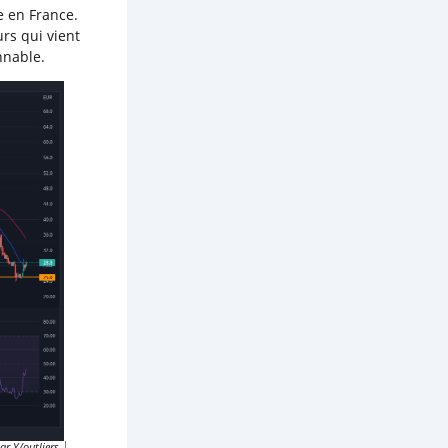
e en France.
urs qui vient
nnable.
ar Y/outliers.