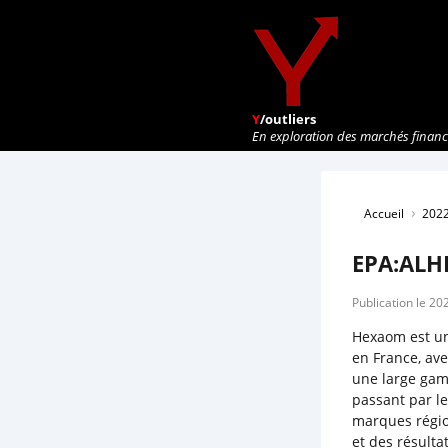
Y
/outliers
En exploration des marchés financi
›
Accueil
202
EPA:ALHE
Publication le 2
Hexaom est un
en France, ave
une large gam
passant par le
marques région
et des résult