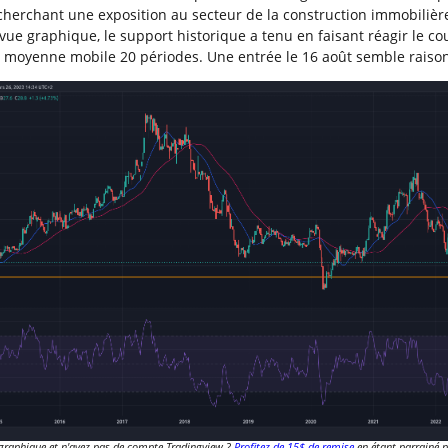
 cherchant une exposition au secteur de la construction immobilièr
vue graphique, le support historique a tenu en faisant réagir le co
a moyenne mobile 20 périodes. Une entrée le 16 août semble raiso
graphique et n'avez pas de compte Tradingview ?
Profitez de 15$ de remise
en étant parrainé p