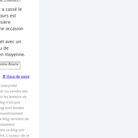
 a cassé le
ours est
sière
une occasion
 et avec un
nu de
% en moyenne.
connu Bourse
⬆ Haut de page
 interprété
ter ou vendre des
t les lecteurs de
log n'est pas
log sont basées
'investissement
e blog seraient de
tissement
ans ce blog soit
ère. L'auteur de ce