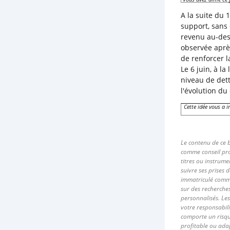
A la suite du 
support, sans 
revenu au-des
observée aprè
de renforcer l
Le 6 juin, à l
niveau de dett
l'évolution du
Cette idée vous a i
Le contenu de ce b
comme conseil pro
titres ou instrume
suivre ses prises 
immatriculé comme
sur des recherche
personnalisés. Les
votre responsabil
comporte un risque
profitable ou adap