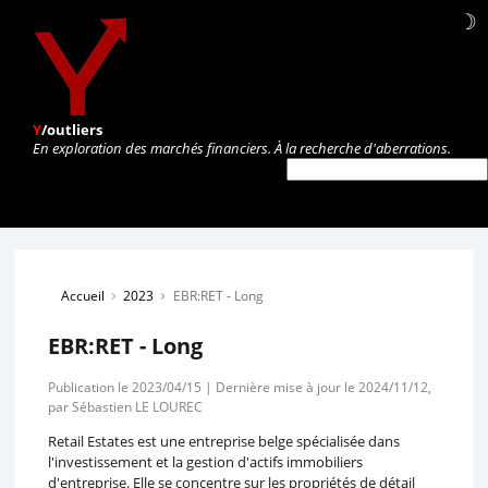
☽
Y
/outliers
En exploration des marchés financiers. À la recherche d'aberrations.
›
›
Accueil
2023
EBR:RET - Long
EBR:RET - Long
Publication le 2023/04/15 | Dernière mise à jour le 2024/11/12,
par Sébastien LE LOUREC
Retail Estates est une entreprise belge spécialisée dans
l'investissement et la gestion d'actifs immobiliers
d'entreprise. Elle se concentre sur les propriétés de détail