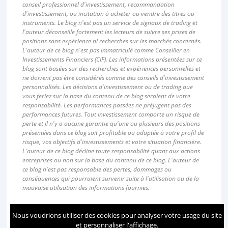
conseil professionnel d'investissement, recommandation
d'investissement, ou incitation à acheter ou vendre des titres ou
instruments. Le blog n'est pas un service de signaux de trading et
l'auteur déconseille fortement les lecteurs de suivre ses prises de
positions sans expérience ni recherches sur les marchés concernés.
L'auteur de ce blog n'est pas immatriculé comme Conseiller en
Investissements Financiers (CIF). Les informations présentées sur ce
blog sont basées sur des recherches et expériences personnelles et
ne doivent pas être considérés comme des conseils d'investissement
personnalisés. Les décisions d'investissement ou de trading que
vous feriez sur la base du contenu de ce blog seraient de votre
responsabilité. Les performances passées ne préjugent pas des
performances futures. Tout investissement comporte un risque de
perte et il n'y a aucune garantie qu'une ou plusieurs des positions
présentées dans ce blog soit profitable ou adaptée à votre profil de
risque, vos objectifs d'investissements et votre situation financière.
L'auteur de ce blog décline toute responsabilité quant aux actions
entreprises ou non sur la base du contenu de ce blog. L'auteur de
ce blog n'est pas responsable des pertes, dommages ou
conséquences qui pourraient survenir suite à l'utilisation ou de la
mauvaise utilisation des informations fournies.
Nous voudrions utiliser des cookies pour analyser votre usage du site
PARCOURIR PAR ANNÉE
et personnaliser l'affichage.