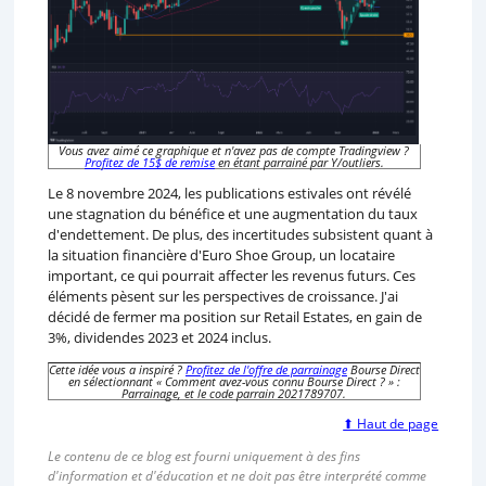
Vous avez aimé ce graphique et n'avez pas de compte Tradingview ?
Profitez de 15$ de remise
en étant parrainé par Y/outliers.
Le 8 novembre 2024, les publications estivales ont révélé
une stagnation du bénéfice et une augmentation du taux
d'endettement. De plus, des incertitudes subsistent quant à
la situation financière d'Euro Shoe Group, un locataire
important, ce qui pourrait affecter les revenus futurs. Ces
éléments pèsent sur les perspectives de croissance. J'ai
décidé de fermer ma position sur Retail Estates, en gain de
3%, dividendes 2023 et 2024 inclus.
Cette idée vous a inspiré ?
Profitez de l'offre de parrainage
Bourse Direct
en sélectionnant « Comment avez-vous connu Bourse Direct ? » :
Parrainage, et le code parrain 2021789707.
⬆ Haut de page
Le contenu de ce blog est fourni uniquement à des fins
d'information et d'éducation et ne doit pas être interprété comme