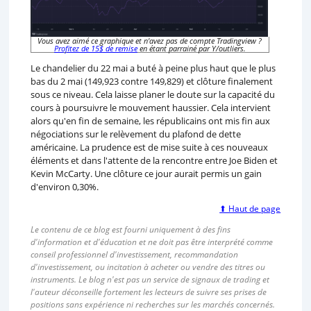
Vous avez aimé ce graphique et n'avez pas de compte Tradingview ?
Profitez de 15$ de remise
en étant parrainé par Y/outliers.
Le chandelier du 22 mai a buté à peine plus haut que le plus
bas du 2 mai (149,923 contre 149,829) et clôture finalement
sous ce niveau. Cela laisse planer le doute sur la capacité du
cours à poursuivre le mouvement haussier. Cela intervient
alors qu'en fin de semaine, les républicains ont mis fin aux
négociations sur le relèvement du plafond de dette
américaine. La prudence est de mise suite à ces nouveaux
éléments et dans l'attente de la rencontre entre Joe Biden et
Kevin McCarty. Une clôture ce jour aurait permis un gain
d'environ 0,30%.
⬆ Haut de page
Le contenu de ce blog est fourni uniquement à des fins
d'information et d'éducation et ne doit pas être interprété comme
conseil professionnel d'investissement, recommandation
d'investissement, ou incitation à acheter ou vendre des titres ou
instruments. Le blog n'est pas un service de signaux de trading et
l'auteur déconseille fortement les lecteurs de suivre ses prises de
positions sans expérience ni recherches sur les marchés concernés.