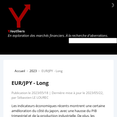
☽
Y
/outliers
En exploration des marchés financiers. À la recherche d'aberrations.
›
›
Accueil
2023
EUR/JPY - Long
EUR/JPY - Long
Publication le 2023/05/18 | Dernière mise à jour le 2023/05/22,
par Sébastien LE LOUREC
Les indicateurs économiques récents montrent une certaine
amélioration du côté du Japon, avec une hausse du PIB
trimestriel et de la production industrielle. De plus, les