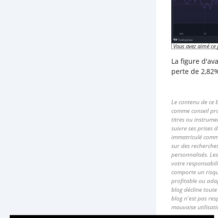
Vous avez aimé ce 
La figure d'av
perte de 2,82
Le contenu de ce b
comme conseil pro
titres ou instrume
suivre ses prises 
immatriculé comme
sur des recherche
personnalisés. Les
votre responsabil
comporte un risque
profitable ou adap
blog décline toute
blog n'est pas re
mauvaise utilisat