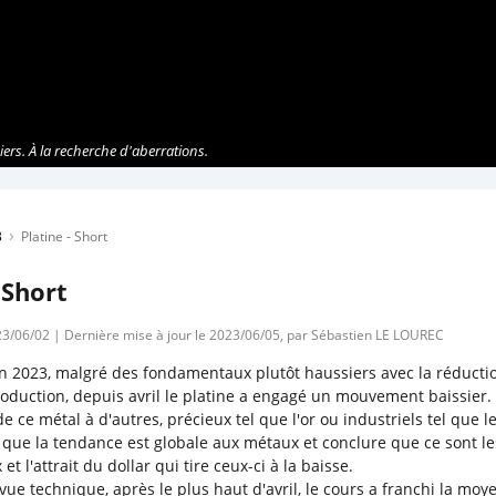
ers. À la recherche d'aberrations.
›
3
Platine - Short
 Short
023/06/02 | Dernière mise à jour le 2023/06/05, par Sébastien LE LOUREC
in 2023, malgré des fondamentaux plutôt haussiers avec la réducti
roduction, depuis avril le platine a engagé un mouvement baissier.
 ce métal à d'autres, précieux tel que l'or ou industriels tel que le
 que la tendance est globale aux métaux et conclure que ce sont le
t l'attrait du dollar qui tire ceux-ci à la baisse.
vue technique, après le plus haut d'avril, le cours a franchi la mo