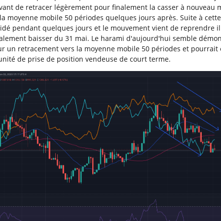
vant de retracer légèrement pour finalement la casser à nouveau mi
la moyenne mobile 50 périodes quelques jours après. Suite à cette
lidé pendant quelques jours et le mouvement vient de reprendre il
avalement baisser du 31 mai. Le harami d'aujourd'hui semble démon
ur un retracement vers la moyenne mobile 50 périodes et pourrait 
nité de prise de position vendeuse de court terme.