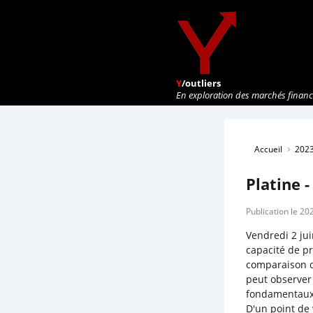
Y
/outliers
En exploration des marchés financi
›
Accueil
202
Platine -
Publication le 2
Vendredi 2 ju
capacité de p
comparaison de
peut observer
fondamentaux e
D'un point de 