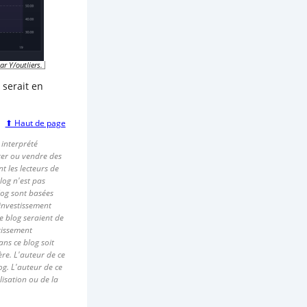
ar Y/outliers.
 serait en
⬆ Haut de page
 interprété
ter ou vendre des
t les lecteurs de
log n'est pas
log sont basées
'investissement
e blog seraient de
tissement
ans ce blog soit
ère. L'auteur de ce
og. L'auteur de ce
lisation ou de la