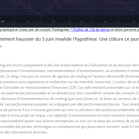
graphique et n'avez pas de compte Tradingview ?
Profitez de 15$ de remise
en étant parrainé p
alement haussier du 5 juin invalide l'hypothèse. Une clôture ce jour
%.
log est fourni uniquement à des fins d'information et d'éducation et ne doit pas être
fessionnel d'investissement, recommandation d'investissement, ou incitation à ache
nts. Le blog n'est pas un service de signaux de trading et l'auteur déconseille fortemen
de positions sans expérience ni recherches sur les marchés concernés. L'auteur de ce b
 Conseiller en Investissements Financiers (CIF). Les informations présentées sur ce b
s et expériences personnelles et ne doivent pas être considérés comme des conseils d
 décisions d'investissement ou de trading que vous feriez sur la base du contenu de c
ité. Les performances passées ne préjugent pas des performances futures. Tout inves
 de perte et il n'y a aucune garantie qu'une ou plusieurs des positions présentées d
tée à votre profil de risque, vos objectifs d'investissements et votre situation financi
 responsabilité quant aux actions entreprises ou non sur la base du contenu de ce bl
sponsable des pertes, dommages ou conséquences qui pourraient survenir suite à l'uti
ion des informations fournies.