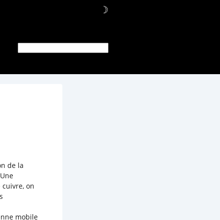
☽
on de la
 Une
 cuivre, on
s
yenne mobile