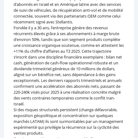
d’abonnés en Israël et en Amérique latine avec des services
de suivi de véhicules, de récupération anti-vol et de mobilité
connectée, souvent via des partenariats OEM comme celui
récemment signé avec Stellantis.
Fondée il y a 30 ans, l’entreprise génère des revenus
récurrents élevés grâce à ses abonnements à marge brute
d’environ 50%, tandis que son segment produits complète
une croissance organique soutenue, comme en attestent les
+11% du chiffre d’affaires au T3 2025. Cette trajectoire
s’inscrit dans une discipline financière exemplaire : bilan net
cash, génération de cash-flow opérationnel robuste et un
dividende trimestriel généreux de 10 millions de dollars,
aligné sur un bénéfice net, sans dépendance à des gains
exceptionnels. Les derniers rapports trimestriels et annuels
confirment une accélération des abonnés nets, passant de
220-240k visés pour 2025 à une réalisation concrète malgré
des vents contraires temporaires comme le conflit Iran-
Israël.
Si des risques structurels persistent (change défavorable,
exposition géopolitique et concentration sur quelques
marchés LATAM) ils sont surmontables par un management
expérimenté qui privilégie la récurrence sur la cyclicité des
ventes produits.