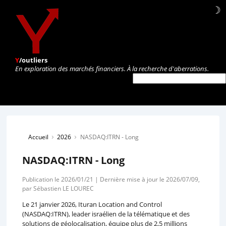
☽
Y
/outliers
En exploration des marchés financiers. À la recherche d'aberrations.
›
›
Accueil
2026
NASDAQ:ITRN - Long
NASDAQ:ITRN - Long
Publication le 2026/01/21 | Dernière mise à jour le 2026/07/09,
par Sébastien LE LOUREC
Le 21 janvier 2026, Ituran Location and Control
(NASDAQ:ITRN), leader israélien de la télématique et des
solutions de géolocalisation, équipe plus de 2,5 millions