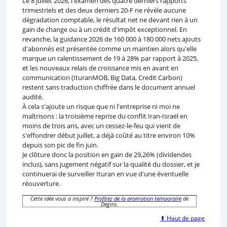
Le 8 juillet 2026, l'examen des quatre derniers rapports
trimestriels et des deux derniers 20-F ne révèle aucune
dégradation comptable, le résultat net ne devant rien à un
gain de change ou à un crédit d'impôt exceptionnel. En
revanche, la guidance 2026 de 160 000 à 180 000 nets ajouts
d'abonnés est présentée comme un maintien alors qu'elle
marque un ralentissement de 19 à 28% par rapport à 2025,
et les nouveaux relais de croissance mis en avant en
communication (IturanMOB, Big Data, Credit Carbon)
restent sans traduction chiffrée dans le document annuel
audité.
À cela s'ajoute un risque que ni l'entreprise ni moi ne
maîtrisons : la troisième reprise du conflit Iran-Israël en
moins de trois ans, avec un cessez-le-feu qui vient de
s'effondrer début juillet, a déjà coûté au titre environ 10%
depuis son pic de fin juin.
Je clôture donc la position en gain de 29,26% (dividendes
inclus), sans jugement négatif sur la qualité du dossier, et je
continuerai de surveiller Ituran en vue d'une éventuelle
réouverture.
Cette idée vous a inspiré ?
Profitez de la promotion temporaire
de
Degiro.
⬆ Haut de page